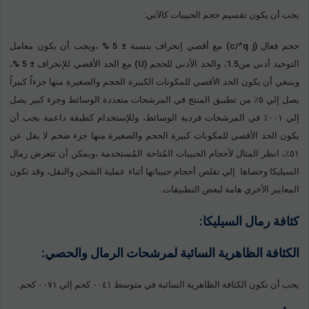
يجب أن يكون تقسيم حجم الحبيبات كالآتي:
حجم فعال (c/^q j) مع أقصي إنحراف بنسبة ± 5 % ،ويجب أن يكون معامل
التوحيد أدني من1.5، والحد الأدنى للحجم (U) مع الحد الأقصي للإنحراف ± 5 %،
وينبغي أن يكون الحد الأقصي للمكونات الكبيرة الحجم والصغيرة منها جزءاُ كبيراُ
يصل إلي ٥٪ من تطبيق المنتج في المرشحات متعددة الوسائط وجزء كبير يصل
إلي ٠٠١٪ في المرشحات فردية الوسائط، وللإستخدام كطبقة داعمة يجب أن
يكون الحد الأقصي للمكونات كبيرة الحجم والصغيرة منها جزء ضخم لا يقل عن
٥١٪، انظر المثال لأحجام الحبيبات المُتاحة المُستخدمة ،ويمكن أن تتعرض رمال
السيليكا وحصاها إلي تقلص أحجام حبيباتها أثناء عملية الشحن والنقل، وقد تكون
المعايير الأخري هامة لبعض التطبيقات.
كثافة رمال السيليكا:
الكثافة الظاهرية السائبة لمرشحات الرمال والحصي:
يجب أن تكون الكثافة الظاهرية السائبة في متوسط ٠٠٤١ كجم إلي ٠٠٧١ كجم.