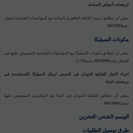
مُرشحات أحواض السباحة :
ينبغي أن تتطابق حزمة الكثافة الظاهرية السائبة مع المواصفات القياسية لمعيار
رقمEN12904
مكونات السيليكا
ينبغي أن تُتطابق مكونات السيليكا مع المواصفات القياسية المنصوص عليها في
المعيار رقم EN12904 بنسبة(٦٩٪).
اجراء أختبار القابلية للذوبان في الحمض لرمال السيليكا المُستخدمة في
مرشحات الماء
ينبغي أن تتطابق القابلية للذوبان في الماء مع المقاييس المنصوص عليها
لمعيارEN12904
الوسم-الشحن-التخزين
طرق توصيل الطلبيات