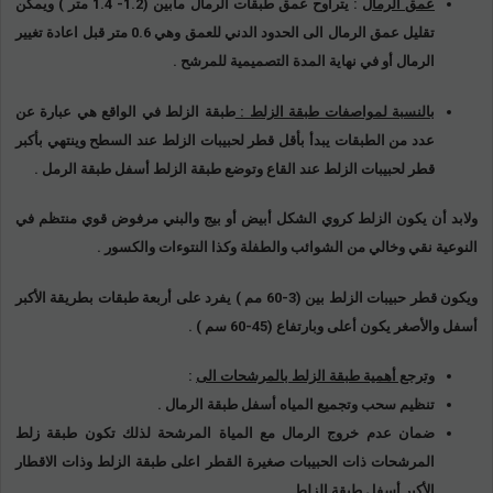
عمق الرمال
: يتراوح عمق طبقات الرمال مابين (1.2- 1.4 متر ) ويمكن
تقليل عمق الرمال الى الحدود الدني للعمق وهي 0.6 متر قبل اعادة تغيير
الرمال أو في نهاية المدة التصميمية للمرشح .
بالنسبة لمواصفات طبقة الزلط :
طبقة الزلط في الواقع هي عبارة عن
عدد من الطبقات يبدأ بأقل قطر لحبيبات الزلط عند السطح وينتهي بأكبر
قطر لحبيبات الزلط عند القاع وتوضع طبقة الزلط أسفل طبقة الرمل .
ولابد أن يكون الزلط كروي الشكل أبيض أو بيج والبني مرفوض قوي منتظم في
النوعية نقي وخالي من الشوائب والطفلة وكذا النتوءات والكسور .
ويكون قطر حبيبات الزلط بين (3-60 مم ) يفرد على أربعة طبقات بطريقة الأكبر
أسفل والأصغر يكون أعلى وبارتفاع (45-60 سم ) .
وترجع أهمية طبقة الزلط بالمرشحات الى
:
تنظيم سحب وتجميع المياه أسفل طبقة الرمال .
ضمان عدم خروج الرمال مع المياة المرشحة لذلك تكون طبقة زلط
المرشحات ذات الحبيبات صغيرة القطر اعلى طبقة الزلط وذات الاقطار
الأكبر أسفل طبقة الزلط .