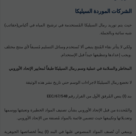
الشركات الموردة السيليكا
حيث يتم توريد رمال السيليكا المُستخدمة في ترشيح المياه في أكياس(حقائب)
شبه سائبة وبالجملة.
ولكي لا يتأثر نقاء المُنتج ينبغي ألا تُستخدم وسائل التسليم مُسبقاً لأي منتج مختلف
.ويجب إعدادها وتنظيفها جيداً قبل الإستخدام.
المخاطر والسلامة في عملية وسم رمال السيليكا طبقاً لمعايير الإتحاد الأوروبي
لا تخضع رمال السيليكا لاجراءات الوسم حتي تاريخ نشر هذه الوثيقة
بند (I) ينص المُرفق الأول من القرار رقم 67/548/EEC
والمُحددة من قبل الإتحاد الأوروبي بشأن تصنيف المواد الخطيرة وتعبئتها ووسمها
وتعديلاتها وتكييفها حيث تتضمن قائمة بالمواد مُصنفة من الإتحاد الأوروبي.
وينبغي أن تُصنف المواد المنصوص عليها في البند (I) تِبعاً لخصائصها الجوهرية