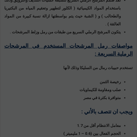
لقد صمم المرشح الرملي السريع لتسبقه عمليات التنديف والترويق وذلك
باستخدام المواد الكيميائية ( الكلور لتطهير وتعقيم المياه من البكتيريا
والطحالب ) و ( الشبة حيث يتم بواسطتها ازالة نسبة كبيرة من المواد
العالقة ) .
يتكون المرشح الرملي السريع من طبقات من رمل وزلط المرشحات .
مواصفات رمل المرشحات المستخدم فى المرشحات
الرملية السريعة :
تستخدم حبيبات رمال من السليكا وذلك لأنها
رخيصة الثمن
صلب ومقاومة للكيماويات
متوافرة بكثرة في مصر
ويجب ان تتصف بالأتي :
معامل الانتظام أقل من 1.7
الحجم الفعال بين (0.6 – 1 مليميتر )