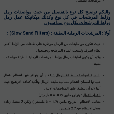
مرشحات الضغط .
واليكم توضيح كل نوع بالتفصيل من حيث مواصفات رمل
وزلط المرشحات في كل نوع وكذلك ميكانيكة عمل رمل
وزلط المرشحات بكل نوع مما سبق .
أولا : المرشحات الرملية البطيئة : (
Slow Sand Filters
) :
حيث تتكون من طبقات من الرمال مرتكزة على طبقات من الزلط أعلى
نظام لصرف ولسحب المياة المرشحة وتجميعها .
ولابد أن يكون لطبقات رمال وزلط المرشحات الرملية البطيئة مواصفات
معينة :
بالنسبة لمواصفات طبقة الرمال :
فلابد أن يتوافر فيها انتظام اقطار
حبيباتها لضمان انتظام مسامية طبقة الرمال وتأكيد كفاءة الترشيح حيث
أنها لابد أن ينطبق عليها المواصفات الاتية :
القطر الفعال
: يتراوح مابين (0.2- 0.4 مليميتر)
معامل الانتظام
: يتراوح مابين (1.7 – 3 مليميتر ) ولكن لا يفضل زيادة
معدل الانتظام عن 2.7 مليميتر .