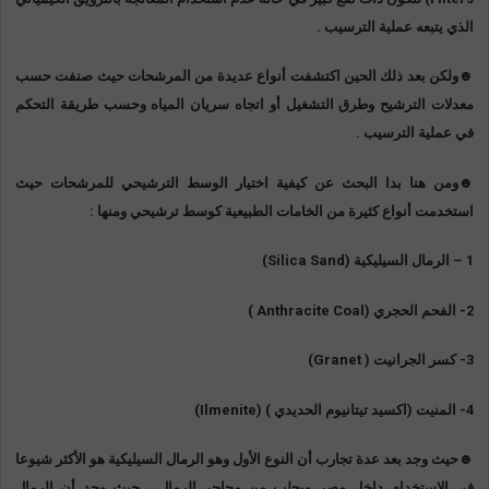
الذي يتبعه عملية الترسيب .
☻ولكن بعد ذلك الحين اكتشفت أنواع عديدة من المرشحات حيث صنفت حسب
معدلات الترشيح وطرق التشغيل أو اتجاه سريان المياه وحسب طريقة التحكم
في عملية الترسيب .
☻ومن هنا بدا البحث عن كيفية اختيار الوسط الترشيحي للمرشحات حيث
استخدمت أنواع كثيرة من الخامات الطبيعية كوسط ترشيحي ومنها :
1 – الرمال السيليكية (
Silica Sand
)
2- الفحم الحجري (
Anthracite Coal
)
3- كسر الجرانيت (
Granet
)
4- المنيت (اكسيد تيتانيوم الحديدي ) (
Ilmenite
)
☻حيث وجد بعد عدة تجارب أن النوع الأول وهو الرمال السيليكية هو الأكثر شيوعا
في الاستخدام داخل مصر ويجلب من محاجر الرمال . حيث وجد أن الرمال