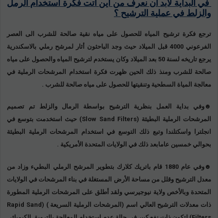
في البداية لابد أن نعرف من أين أتت فكرة استخدام الرمل
والزلط في عملية الترشيح ؟
ترجع فكرة ترشيح المياه للحصول على مياه نقية صالحة للشرب الى العصر
الفرعوني 4000 قبل الميلاد حيث وجد الباحثون أثار لمرشح رملي بالاسكندرية
يرجع تاريخه لسنة 50 بعد الميلاد وكان يستخدم لترشيح المياه والحصول على مياه
صالحة للشرب ومنذ ذلك الحين ظهرت فكرة استخدام المرشحات الرملية في
معالجة المياة السطحية وتنقيتها للحصول على مياه صالحة للشرب .
☻وفي بداية العمل بنظرية الترشيح بواسطة الرمال والزلط تم تصميم
المرشحات الرملية البطيئة (
Slow Sand Filters
) حيث استخدمت بتوسع في
انجلترا واسكتلندا وتبع ذلك التوسع في استخدام المرشحات الرملية البطيئة
بحوالي خمسين عامابعد ذلك في الولايات المتحدة الأمريكية .
☻وفي عام 1880 قام باتريك كلارك بتطوير المرشح الرملي البطيء وزاد من
معدل الترشيح وقلل من مساحة الأرض المستغلة في بناء المرشحات في الولايات
المتحدة وبالأخص ولاية نيوجيرسي ولقد أطلق على المرشحات الرملية المطورة
ذات معدلات الترشيح العالي اسم (المرشحات الرملية السريعة ) (
Rapid Sand
Filters
) لتكون ذات نفع كبير في حالة عدم استخدام المعالجة بالترويق الكيميائي