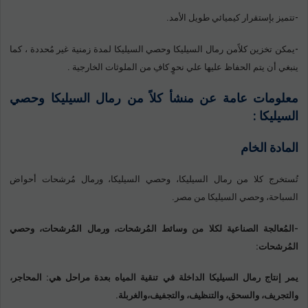
-تتميز بإستقرار كيميائي طويل الأمد.
-يمكن تخزين كلاًمن رمال السيليكا وحصي السيليكا لمدة زمنية غير مُحددة ، كما
ينبغي أن يتم الحفاظ عليها علي نحوٍ كافِ من الملوثات الخارجية .
معلومات عامة عن منشأ كلاً من رمال السيليكا وحصي
السيليكا :
المادة الخام
تُستخرج كلا من رمال السيليكا، وحصي السيليكا، ورمال مُرشحات أحواض
السباحة، وحصي السيليكا من مصر.
-المُعالجة الصناعية لكلا من وسائط المُرشحات، ورمال المُرشحات، وحصي
المُرشحات:
يمر إنتاج
رمال السيليكا
الداخلة في تنقية المياه بعدة مراحل هي: المحاجر،
والتجريف، والسحق، والتنظيف، والتجفيف،والغربلة.