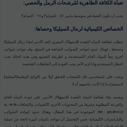
تعبأة الكثافة الظاهرية لمُرشحات الرمل والحصي:
يجب أن تكون التعبئة في متوسط مابين ٠٠٥١كجم/م٣ و٠٠٩١كجم/م٣
الخصائص الكيميائية لرمال السيليكا وحصاها:
تتطلب مُعالجة المياه المُعدة للاستهلاك البشري الحد الأدنى لنقاء رمال السيليكا
وحصاها ، فهناك حدود لتواجد الشوائب الشائعة في المنتج، وقد تتواجد شوائب
أخري تِبعاً للمواد الخام المُستخدمة و لطريقة التصنيع وفي هذه الحالة يجب
اخطار المُستخدم وإذا لزم الأمر يجب العودة إلي السُلطات المُختصة.
ويجب علي مُستخدمي تلك المُنتجات التحقق أولا من اللوائح الوطنية(المحلية)
لاستيضاح ما إذا كانت تناسبهم أم لا.
ويعتمد نقاء مُعالجة المياه المُعدة للاستهلاك الآدمي علي جودة المياه الخام
والجرعة المطلوبة وغيرها من المحتويات الأخري كالشوائب والإضافات u;..m in
tin.- pn;d>i<,U; الموجودة في هذا المقال، وهناك حدود لتواجد الشوائب
والبارامترات الكيميائية ،فمن المُحتمل أن تتواجد بكميات كبيرة ناتجة عن عملية
الإنتاج الحالية أو المواد الخام ،فلابد من إخطار المُستهلك بوجود كميات كبيرة من