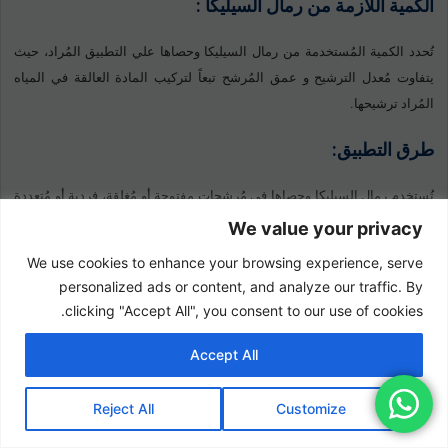
الكمية اللازمة من رمال السيليكا :
تُحدد الكمية المُستخدمة من رمال السيليكا وحصاها علي التطبيق المُراد، حيث
يتفاوت مُعدل الترشيح و عمق المُرشح تبعاً لتركيب المادة العالقة في المياه
المُراد ترشيحها.
طرق التطبيق:
تُستخدم رمال السيليكا وحصاها في مُرشحات مفتوحة أو مُغلقة، فردية أو مُتعددة
الوسائط.
We value your privacy
We use cookies to enhance your browsing experience, serve
الآثار الجانبية:
personalized ads or content, and analyze our traffic. By
clicking "Accept All", you consent to our use of cookies.
لا يُسبب المُنتج أيةْ آثار جانبية.
Accept All
تدخل الخواص الهيدروليكية لرمال السيليكا في ترشيح
المياه:
Reject All
Customize
الحجم الخلوي: