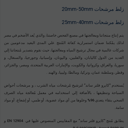
زلط مرشحات 20mm-50mm
زلط مرشحات 25mm-40mm
يتم إنتاج منتجاتنا ومعالجتها في مصنع الفحص خاصتنا، والذي يُعد الأضخم في مصر
لذلك يمُكننا ضمان استمرارية كفائة المُنتج علي المدى البعيد مدعومين من
شركات عالمية في مجال ترشيح المياه ومعالجتها، حيث نقوم بتصدير مُنتجاتنا إلي
العديد من الدول كاليابان، والفلبين، واليونان، وإسبانيا، وجورجيا، والسنغال، و
سوريا، والعراق، وكرواتيا، والكويت، والإمارات العربية المتحدة، ومصر، والجزائر،
وقطر، وسلطنة عمان، وتركيا، ومالطا، وليبيا، والهند .
يُستخدم “كايرو فلتر ساند” لترشيح مُرشحات مياه الشرب ، و مرشحات أحواض
السباحة وتنظيفها ، بالأضافة إلي استخدامه في معمل مُعالجة مياه الصرف
الصحي بنقاء يتعدي 96% وخلوها من أي مواد عضوية، أو طمي، أو إشعاع، أو مواد
سامة.
يطابق مُنتج “كايرو فلتر ساند” مع المقاييس المنصوص عليها في EN 12904 و