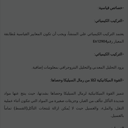
-خصائص قياسية:
-التركيب الكيميائي:
يعتمد التركيب الكيميائي علي المنشأ، ويجب أن تكون المعايير القياسية مُطابقة
المعيار رقمEn12904
-التركيب الكيميائي:
يزود التحليل المعدني والتحليل البتروجرافي بمعلومات إضافية.
-القوة الميكانيكية لكلا من رمال السيليكا وحصاها:
تتميز القوة الميكانيكية لرمال السيليكا وحصاها بشدتها، حيث ينتج عنها مواد
شديدة التآكل تتألف من الغبار، وجزيئات صغيرة من المواد التي تتكون أثناء عملية
النقل، والملء، والغسيل حيث لا يُمكن ازالة مُنتجات التآكل(القسط) تماماً
بالغسيل.