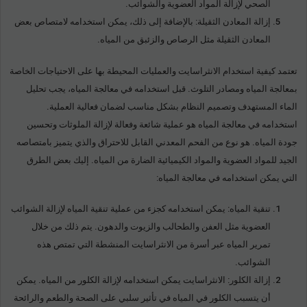
الصحي لإزالة المواد العضوية والشوائب.
إزالة المعادن الثقيلة: بالإضافة إلى ذلك، يمكن استخدامه لامتصاص بعض
المعادن الثقيلة مثل الرصاص والزئبق من المياه.
تعتمد كيفية استخدام الانثراسايت والعمليات المحيطة بها على الاحتياجات الخاصة
بمعالجة المياه ومصادر التلوث. قبل استخدامه في معالجة المياه، يجب تحليل
الماء المستهدف وتصميم النظام بشكل مناسب لضمان فعالية العملية.
استخدامه في معالجة المياه هو عملية شائعة وفعالة لإزالة الملوثات وتحسين
جودة المياه. هو نوع من الفحم المعدني القابل للاحتراق والذي يتميز بامتصاصه
الجيد للمواد العضوية والمواد الكيميائية الضارة من المياه. إليك بعض الطرق
التي يمكن استخدامه في معالجة المياه:
تنقية المياه: يمكن استخدامه كجزء من عملية تنقية المياه لإزالة الشوائب
العضوية مثل العفن والطحالب والزيوت والدهون. يتم ذلك من خلال
تمرير المياه عبر أسرة من الانثراسايت المنشطة التي تمتص هذه
الشوائب.
إزالة الكلور: الانثراسايت يمكن استخدامه لإزالة الكلور من المياه. يمكن
أن يتسبب الكلور في المياه في تأثير سلبي على الصحة والطعم والرائحة