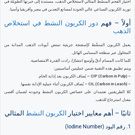
اختيار الفحم المنشّط المثالي لاستخلاص الذهب، مستندة إلى خبرتها الطويلة في
توريد الكربون الصناعي عالي الجودة لمصانع التعدين في مصر وأفريقيا وآسيا.
أولاً – فهم
دور الكربون النشط في استخلاص
الذهب
يعمل الكربون المنشّط كإسفنجة جزيئية تمتص أيونات الذهب المذابة من
المحلول عبر سطحه المسامي الهائل.
كلما كانت المسام أدقّ وأوسع انتشارًا، زادت القدرة الامتصاصية.
ويتم تطبيق هذه التقنية ضمن عمليتين أساسيتين:
– CIP (Carbon in Pulp) – يُضاف الكربون بعد إذابة الخام.
– CIL (Carbon in Leach) – يُضاف الكربون أثناء عملية الإذابة نفسها.
كلا الطريقتين تعتمدان على خصائص الكربون النشط وجودته لضمان أقصى
معدل استرجاع للذهب.
ثانيًا – أهم معايير اختيار
الكربون النشط
المثالي
1. رقم اليود (Iodine Number)