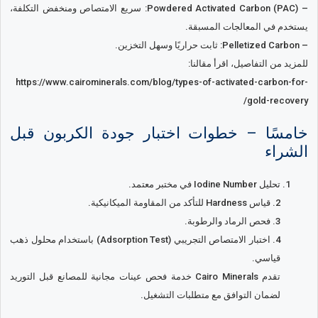
– Powdered Activated Carbon (PAC): سريع الامتصاص ومنخفض التكلفة،
يستخدم في المعالجات المسبقة.
– Pelletized Carbon: ثابت حراريًا وسهل التخزين.
للمزيد من التفاصيل، اقرأ مقالنا:
https://www.cairominerals.com/blog/types-of-activated-carbon-for-
gold-recovery/
خامسًا – خطوات اختبار جودة الكربون قبل
الشراء
تحليل Iodine Number في مختبر معتمد.
2. قياس Hardness للتأكد من المقاومة الميكانيكية.
3. فحص الرماد والرطوبة.
4. اختبار الامتصاص التجريبي (Adsorption Test) باستخدام محلول ذهب
قياسي.
تقدم Cairo Minerals خدمة فحص عينات مجانية للمصانع قبل التوريد
لضمان التوافق مع متطلبات التشغيل.