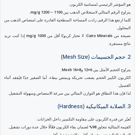
هو المؤشر الرئيسي لمسامية الكربون.
يتراوح الرقم المثالي لاستخلاص الذهب بين 1100 – 1200 mg/g.
كلما ارتفع هذا الرقم، زادت المساحة السطحية القادرة على امتصاص الذهب من
المحلول.
نصيحة من Cairo Minerals: لا تختار كربونًا أقل من 1000 mg/g إذا كنت تريد
نتائج مستقرة.
2. حجم الجسيمات (Mesh Size)
يتراوح الحجم الأمثل بين 6×12 و8×16 Mesh.
الكربون الكبير الحجم يصعب تحريكه ويمتص ببطء، أما الصغير جدًا فيُفقد أثناء
الغسيل.
لذا فإن هذا النطاق هو التوازن المثالي بين سرعة الامتصاص وسهولة التشغيل.
3. الصلابة الميكانيكية (Hardness)
تُعبّر عن قدرة الكربون على مقاومة التكسير داخل الخزانات.
القيمة المثالية تتجاوز 98% لضمان بقاء الكربون فعّالًا خلال عدة دورات تشغيل.
الصلابة العالية تعني خسائر أقل وتكلفة تشغيل أقل.