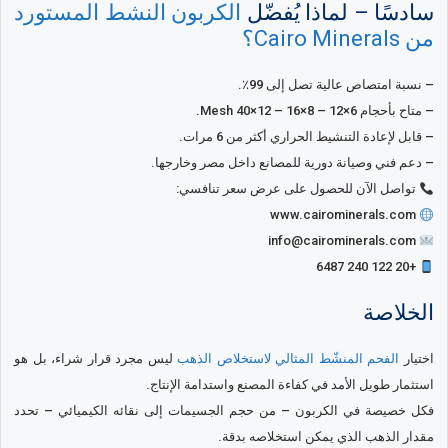
سادسًا – لماذا يُفضّل
الكربون النشط المستورد
من Cairo Minerals؟
– نسبة امتصاص عالية تصل إلى 99٪.
– متاح بأحجام 6×12 – 8×16 – 12×40 Mesh.
– قابل لإعادة التنشيط الحراري أكثر من 6 مرات.
– دعم فني وصيانة دورية للمصانع داخل مصر وخارجها.
تواصل الآن للحصول على عرض سعر تنافسي:
www.cairominerals.com
info@cairominerals.com
+20 122 240 6487
الخلاصة
اختيار
الفحم المنشّط المثالي لاستخلاص الذهب
ليس مجرد قرار شراء، بل هو
استثمار طويل الأمد في كفاءة المصنع واستدامة الإنتاج.
فكل خصيصة في الكربون – من حجم الجسيمات إلى نقائه الكيميائي – تحدد
مقدار الذهب الذي يمكن استخلاصه بدقة.