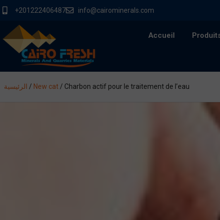
+201222406487
info@cairominerals.com
Accueil
Produit
الرئيسية
/
New cat
/
Charbon actif pour le traitement de l’eau