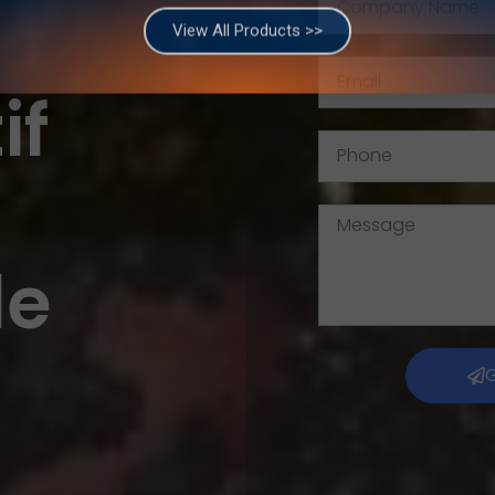
of The Egyptian Federation For Mining And Quarries Materials.
if
View All Products >>
de