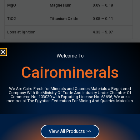
MgO
Magnesium
0.09 – 0.18
TiO2
Tittanium Oxide
0.05 – 0.11
Loss at İgnition
4.33 – 5.87
Welcome To
Pour plus de produits
ici
Cairominerals
We Are Cairo Fresh for Minerals and Quarries Materials a Registered
Company With the Ministry Of Trade And Industry Under Chamber Of
Commerce No. 103020 with Exporting License No. 63696, We are a
member of The Egyptian Federation For Mining And Quarries Materials.
View All Products >>