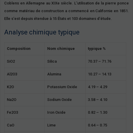
Coblens en Allemagne au XIXe siècle. L’utilisation de la pierre ponce
comme matériau de construction a commencé en Californie en 1851.
Elle s’est depuis étendue à 15 États et 103 domaines d’étude.
Analyse chimique typique
Composition
Nom chimique
typique %
SiO2
Silica
70.37 – 71.76
Al2O3
Alumina
10.27 – 14.13
K2O
Potassium Oxide
4.19 – 4.29
Na2O
Sodium Oxide
3.58 – 4.10
Fe2O3
Iron Oxide
0.82 – 1.30
CaO
Lime
0.64 – 0.75