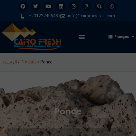
+201222406487
info@cairominerals.com
Français
الرئيسية
/
Produits
/
Ponce
Ponce